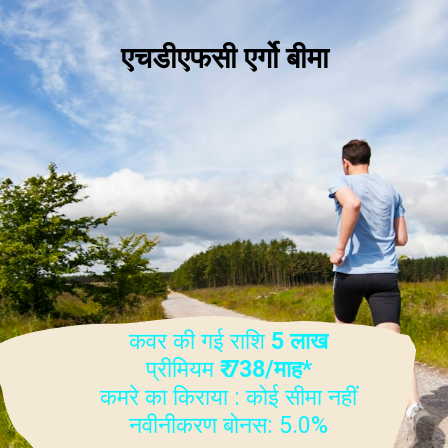
एचडीएफसी एर्गो बीमा
कवर की गई राशि
5 लाख
प्रीमियम
₹ 738/माह*
कमरे का किराया : कोई सीमा नहीं
नवीनीकरण बोनस: 5.0%