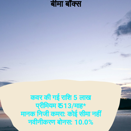
बीमा बॉक्स
कवर की गई राशि
5 लाख
प्रीमियम
₹ 513/माह*
मानक निजी कमरा: कोई सीमा नहीं
नवीनीकरण बोनस: 10.0%