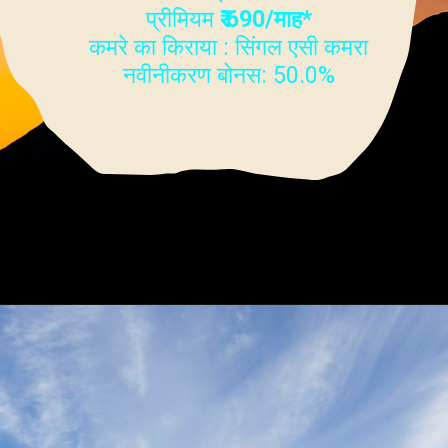
प्रीमियम
₹ 690/माह*
कमरे का किराया : सिंगल एसी कमरा
नवीनीकरण बोनस: 50.0%