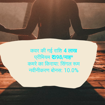
कवर की गई राशि
4 लाख
प्रीमियम
₹ 398/माह*
कमरे का किराया: सिंगल रूम
नवीनीकरण बोनस: 10.0%