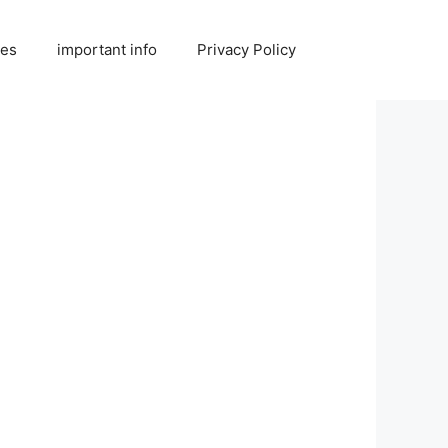
ies
important info
Privacy Policy