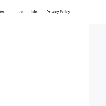
ies
important info
Privacy Policy