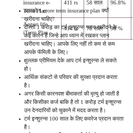
insurance e-
411 rs
58 साल
96.8%
आपको 1 crore term insurance plan क्यों
Term Plan
ख़रीदना चाहिए?
Aegon life
दोस्तों 1 करोड़ का टर्म इन्शुरन्स प्लान खरीदने के
414 rs
70 साल
98 %
iTerm Plan
कई कारन है जिन्हे आप ध्यान में रखकर प्लान
खरीदना चाहिए। आपके लिए नहीं तो कम से कम
आपके फॅमिली के लिए।
क्षुल्लक प्रीमियम देके आप टर्म इन्शुरन्स ले सकते
हो।
आर्थिक संकटो से परिवार की सुरक्षा प्रदान करता
है।
अगर किसी कारनवश बीमाकर्ता की मृत्यु हो जाती है
और किसीका कर्ज बाकि है तो 1 करोड़ टर्म इन्शुरन्स
उन देनदारियों को चुकाने में मदद करता है।
टर्म इन्शुरन्स 100 साल के लिए कवरेज प्रदान करता
है।