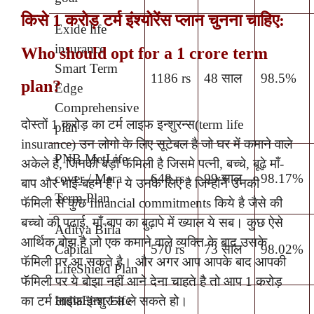
किसे 1 करोड़ टर्म इंश्योरेंस प्लान चुनना चाहिए:
Exide life
insurance
Who should opt for a 1 crore term
Smart Term
1186 rs
48 साल
98.5%
plan?
Edge
Comprehensive
दोस्तों 1 करोड़ का टर्म लाइफ इन्शुरन्स(term life
plan
insurance) उन लोगो के लिए सूटेबल है जो घर में कमाने वाले
PNB MetLife
अकेले है, जिनकी बड़ी फॅमिली है जिसमे पत्नी, बच्चे, बूढ़े माँ-
cover / Mera
648 rs
99 साल
98.17%
बाप और भाई-बहन है। ये उनके लिए है जिन्होंने उनकी
Term Plan
फॅमिली से कुछ financial commitments किये है जैसे की
बच्चो की पढाई, माँ-बाप का बुढ़ापे में ख्याल ये सब। कुछ ऐसे
Aditya Birla
आर्थिक बोझ है जो एक कमाने वाले व्यक्ति के बाद उसके
Capital
570 rs
73 साल
98.02%
फॅमिली पर आ सकते है। और अगर आप आपके बाद आपकी
LifeShield Plan
फॅमिली पर ये बोझा नहीं आने देना चाहते है तो आप 1 करोड़
IndiaFirst Life
का टर्म लाइफ इन्शुरन्स ले सकते हो।