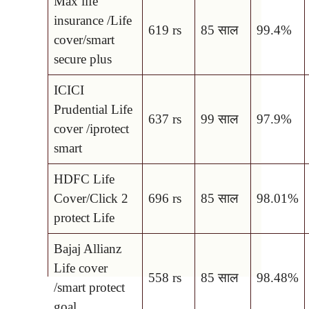
Max life
insurance /Life
619 rs
85 साल
99.4%
cover/smart
secure plus
ICICI
Prudential Life
637 rs
99 साल
97.9%
cover /iprotect
smart
HDFC Life
Cover/Click 2
696 rs
85 साल
98.01%
protect Life
Bajaj Allianz
Life cover
558 rs
85 साल
98.48%
/smart protect
goal