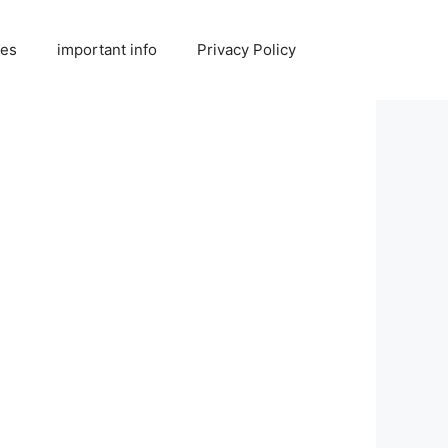
ies
important info
Privacy Policy