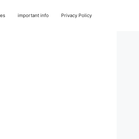
ies
important info
Privacy Policy