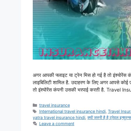
अगर आपकी फ्लाइट या ट्रेन मिस हो गई है तो इंश्योरेंस
लाइबिलिटी शामिल है. उदाहरण के लिए अगर आपसे कोई एक
तो इंश्योरेंस कंपनी उसकी भरपाई करती है. Travel In
Categories
travel insurance
Tags
International travel insurance hindi
,
Travel Insu
yatra travel insurance hindi
,
क्यों जरुरी है है ट्रेवल इन्शुरन्स
Leave a comment