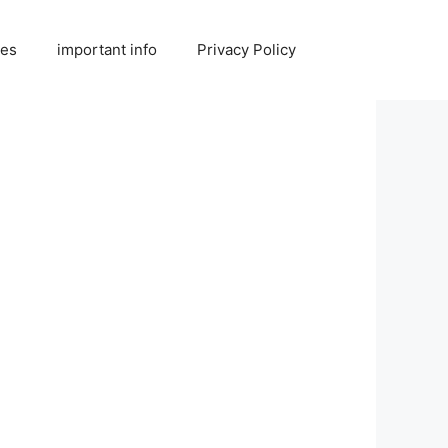
ies
important info
Privacy Policy