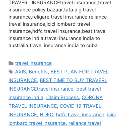
TRAVERL INSURANCEtravel insurance,travel
insurance policy bazaar,tata aig travel
insurance,religare travel insurance,reliance
travel insurance,icici lombard travel
insurance,hdfc travel insurance,best travel
insurance india,travel insurance india to
australia,travel insurance india to cuba
Categories
travel insurance
Tags
AXIS
,
Benefits
,
BEST PLAN FOR TRAVEL
INSURANCE
,
BEST TIME TO BUY TRAVERL
INSURANCEtravel insurance
,
best travel
insurance india
,
Claim Process
,
CORONA
TRAVEL INSURANCE
,
COVID 19 TRAVEL
INSURANCE
,
HDFC
,
hdfc travel insurance
,
icici
lombard travel insurance
,
reliance travel