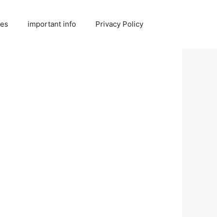
ies
important info
Privacy Policy