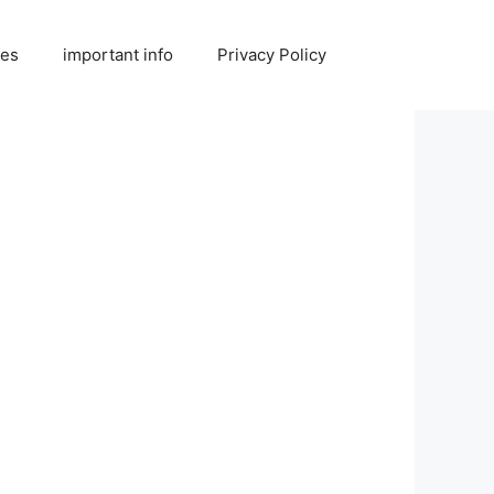
ies
important info
Privacy Policy