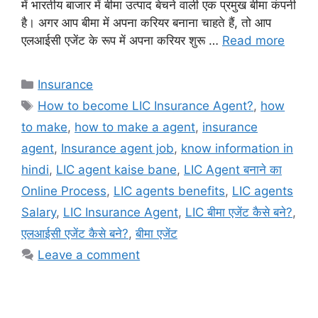
में भारतीय बाजार में बीमा उत्पाद बेचने वाली एक प्रमुख बीमा कंपनी
है। अगर आप बीमा में अपना करियर बनाना चाहते हैं, तो आप
एलआईसी एजेंट के रूप में अपना करियर शुरू …
Read more
Categories
Insurance
Tags
How to become LIC Insurance Agent?
,
how
to make
,
how to make a agent
,
insurance
agent
,
Insurance agent job
,
know information in
hindi
,
LIC agent kaise bane
,
LIC Agent बनाने का
Online Process
,
LIC agents benefits
,
LIC agents
Salary
,
LIC Insurance Agent
,
LIC बीमा एजेंट कैसे बने?
,
एलआईसी एजेंट कैसे बने?
,
बीमा एजेंट
Leave a comment