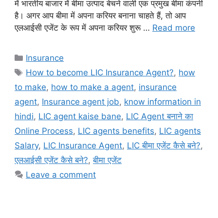
में भारतीय बाजार में बीमा उत्पाद बेचने वाली एक प्रमुख बीमा कंपनी
है। अगर आप बीमा में अपना करियर बनाना चाहते हैं, तो आप
एलआईसी एजेंट के रूप में अपना करियर शुरू …
Read more
Categories
Insurance
Tags
How to become LIC Insurance Agent?
,
how
to make
,
how to make a agent
,
insurance
agent
,
Insurance agent job
,
know information in
hindi
,
LIC agent kaise bane
,
LIC Agent बनाने का
Online Process
,
LIC agents benefits
,
LIC agents
Salary
,
LIC Insurance Agent
,
LIC बीमा एजेंट कैसे बने?
,
एलआईसी एजेंट कैसे बने?
,
बीमा एजेंट
Leave a comment